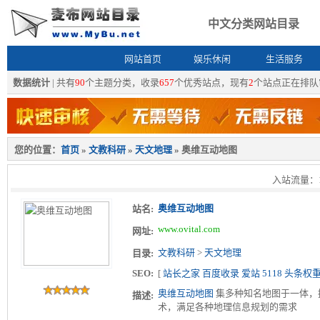
中文分类网站目录
网站首页
娱乐休闲
生活服务
数据统计
| 共有
90
个主题分类，收录
657
个优秀站点，现有
2
个站点正在排队
您的位置：
首页
»
文教科研
»
天文地理
» 奥维互动地图
入站流量：1 
奥维互动地图
站名:
www.ovital.com
网址:
文教科研
>
天文地理
目录:
SEO:
[
站长之家
百度收录
爱站
5118
头条权
奥维互动地图
集多种知名地图于一体，
描述:
术，满足各种地理信息规划的需求