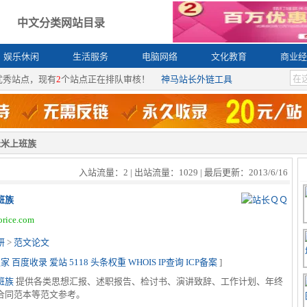
中文分类网站目录
娱乐休闲
生活服务
电脑网络
文化教育
商业经
优秀站点，现有
2
个站点正在排队审核！
神马站长外链工具
米米上班族
入站流量：2 | 出站流量：1029 | 最后更新：2013/6/16
班族
rice.com
研
>
范文论文
之家
百度收录
爱站
5118
头条权重
WHOIS
IP查询
ICP备案
]
班族
提供各类思想汇报、述职报告、检讨书、演讲致辞、工作计划、年终
合同范本等范文参考。