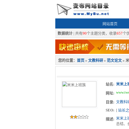
网站首页
数据统计
| 共有
90
个主题分类，收录
657
个
您的位置：
首页
»
文教科研
»
范文论文
» 
米米上
站名:
www.two
网址:
文教科
目录:
SEO:
[
站长
米米上
描述:
总结、