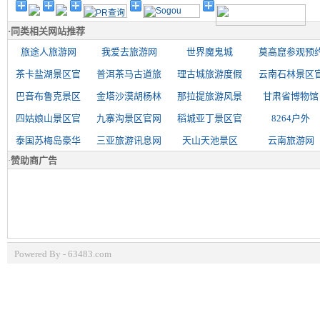
·
同类相关网站推荐
旅途人旅游网
我爱去旅游网
世界魔鬼城
莫高窟参观预
茶卡盐湖景区官
普洱茶马古道旅
理古城旅游度假
云南石林景区
巴音布鲁克景区
金塔沙漠胡杨林
那拉提旅游风景
甘肃省博物馆
四姑娘山景区官
九寨沟景区官网
稻城亚丁景区官
8264户外
泰国苏梅岛豪华
三亚旅游讯息网
天山天池景区
云南旅游网
·
赞助商广告
Powered By - 63483.com