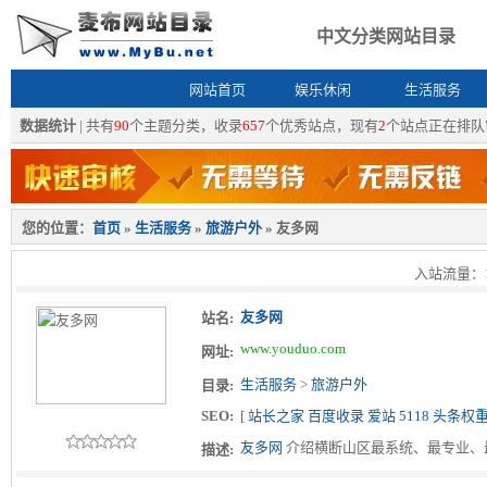
中文分类网站目录
网站首页
娱乐休闲
生活服务
数据统计
| 共有
90
个主题分类，收录
657
个优秀站点，现有
2
个站点正在排队
您的位置：
首页
»
生活服务
»
旅游户外
» 友多网
入站流量：1 
友多网
站名:
www.youduo.com
网址:
生活服务
>
旅游户外
目录:
SEO:
[
站长之家
百度收录
爱站
5118
头条权
友多网
介绍横断山区最系统、最专业、
描述: