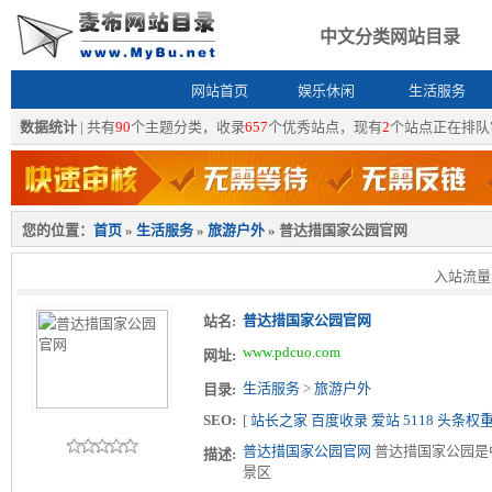
中文分类网站目录
网站首页
娱乐休闲
生活服务
数据统计
| 共有
90
个主题分类，收录
657
个优秀站点，现有
2
个站点正在排队
您的位置：
首页
»
生活服务
»
旅游户外
» 普达措国家公园官网
入站流量：1
普达措国家公园官网
站名:
www.pdcuo.com
网址:
生活服务
>
旅游户外
目录:
SEO:
[
站长之家
百度收录
爱站
5118
头条权
普达措国家公园官网
普达措国家公园是
描述:
景区