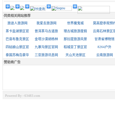
·
同类相关网站推荐
旅途人旅游网
我爱去旅游网
世界魔鬼城
莫高窟参观预
茶卡盐湖景区官
普洱茶马古道旅
理古城旅游度假
云南石林景区
巴音布鲁克景区
金塔沙漠胡杨林
那拉提旅游风景
甘肃省博物馆
四姑娘山景区官
九寨沟景区官网
稻城亚丁景区官
8264户外
泰国苏梅岛豪华
三亚旅游讯息网
天山天池景区
云南旅游网
·
赞助商广告
Powered By - 63483.com